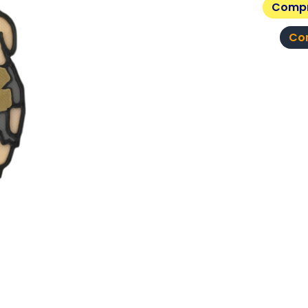
Compr
Co