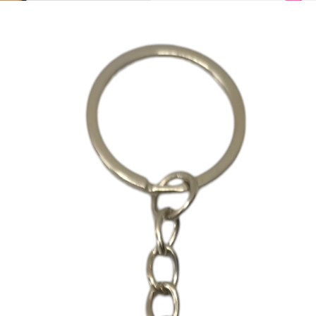
Accesorios
VERO DE POU?
Llavero defensa personal de
$
139.00
$
99.00