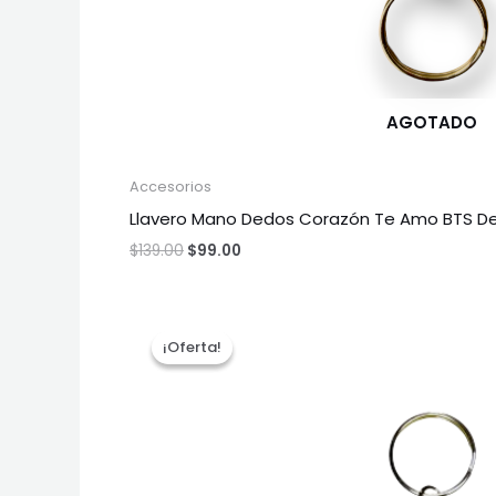
AGOTADO
Accesorios
Llavero Mano Dedos Corazón Te Amo BTS De
$
139.00
$
99.00
El
El
precio
precio
¡Oferta!
¡Oferta!
original
actual
era:
es:
$109.00.
$89.00.