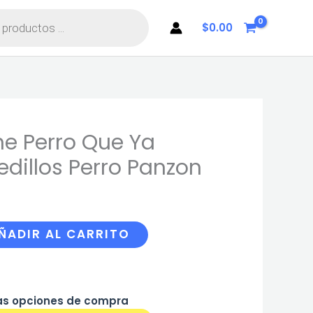
$
0.00
e Perro Que Ya
edillos Perro Panzon
recio
ctual
:
ÑADIR AL CARRITO
9.00.
as opciones de compra