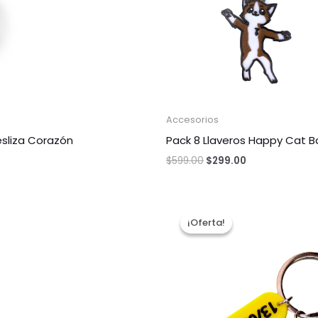
Accesorios
sliza Corazón
Pack 8 Llaveros Happy Cat B
$
599.00
$
299.00
El
El
precio
precio
¡Oferta!
¡Oferta!
original
actual
era:
es:
$309.00.
$179.00.