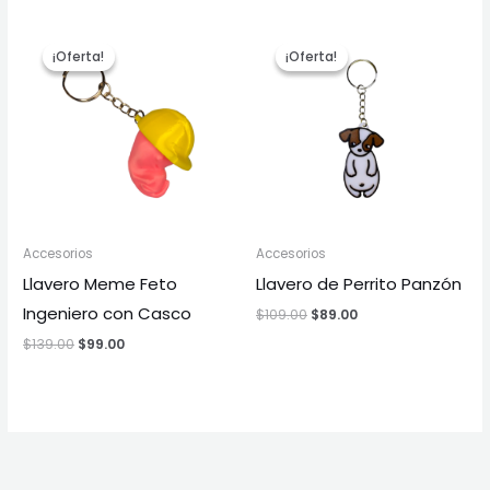
El
El
El
El
precio
precio
precio
precio
¡Oferta!
¡Oferta!
¡Oferta!
¡Oferta!
original
actual
original
actual
era:
es:
era:
es:
$139.00.
$99.00.
$109.00.
$89.00.
Accesorios
Accesorios
Llavero Meme Feto
Llavero de Perrito Panzón
Ingeniero con Casco
$
109.00
$
89.00
$
139.00
$
99.00