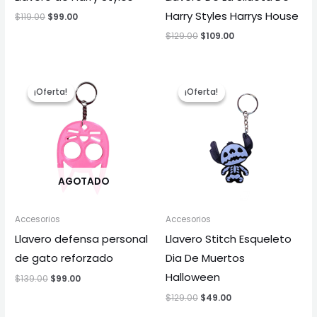
Harry Styles Harrys House
$
119.00
$
99.00
$
129.00
$
109.00
El
El
El
El
precio
precio
precio
precio
¡Oferta!
¡Oferta!
¡Oferta!
¡Oferta!
original
actual
original
actual
era:
es:
era:
es:
$139.00.
$99.00.
$129.00.
$49.00.
AGOTADO
Accesorios
Accesorios
Llavero defensa personal
Llavero Stitch Esqueleto
de gato reforzado
Dia De Muertos
Halloween
$
139.00
$
99.00
$
129.00
$
49.00