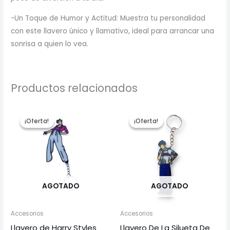
-Un Toque de Humor y Actitud: Muestra tu personalidad
con este llavero único y llamativo, ideal para arrancar una
sonrisa a quien lo vea.
Productos relacionados
El
El
El
El
precio
precio
precio
precio
¡Oferta!
¡Oferta!
¡Oferta!
¡Oferta!
original
actual
original
actual
era:
es:
era:
es:
$119.00.
$99.00.
$129.00.
$109.00.
AGOTADO
AGOTADO
Accesorios
Accesorios
Llavero de Harry Styles
Llavero De La Silueta De