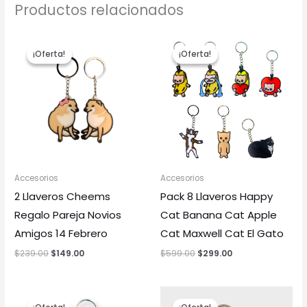
Productos relacionados
El
El
El
El
precio
precio
precio
precio
¡Oferta!
¡Oferta!
¡Oferta!
¡Oferta!
original
actual
original
actual
era:
es:
era:
es:
$239.00.
$149.00.
$599.00.
$299.00.
Accesorios
Accesorios
2 Llaveros Cheems
Pack 8 Llaveros Happy
Regalo Pareja Novios
Cat Banana Cat Apple
Amigos 14 Febrero
Cat Maxwell Cat El Gato
$
239.00
$
149.00
$
599.00
$
299.00
El
El
El
El
precio
precio
precio
precio