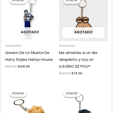
¡Oferta!
¡Oferta!
¡Oferta!
¡Oferta!
original
actual
original
actual
era:
es:
era:
es:
$129.00.
$109.00.
$129.00.
$79.00.
AGOTADO
AGOTADO
Accesorios
Accesorios
Llavero De La Silueta De
Me amarías si un dia
Harry Styles Harrys House
despierto y soy un
LLAVERO DE POU?
$
129.00
$
109.00
$
129.00
$
79.00
El
El
El
El
precio
precio
precio
precio
¡Oferta!
¡Oferta!
¡Oferta!
¡Oferta!
original
actual
original
actual
era:
es:
era:
es:
$129.00.
$49.00.
$149.00.
$89.00.