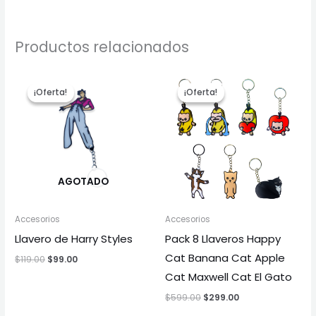
Productos relacionados
El
El
El
El
precio
precio
precio
precio
¡Oferta!
¡Oferta!
¡Oferta!
¡Oferta!
original
actual
original
actual
era:
es:
era:
es:
$119.00.
$99.00.
$599.00.
$299.00.
AGOTADO
Accesorios
Accesorios
Llavero de Harry Styles
Pack 8 Llaveros Happy
Cat Banana Cat Apple
$
119.00
$
99.00
Cat Maxwell Cat El Gato
$
599.00
$
299.00