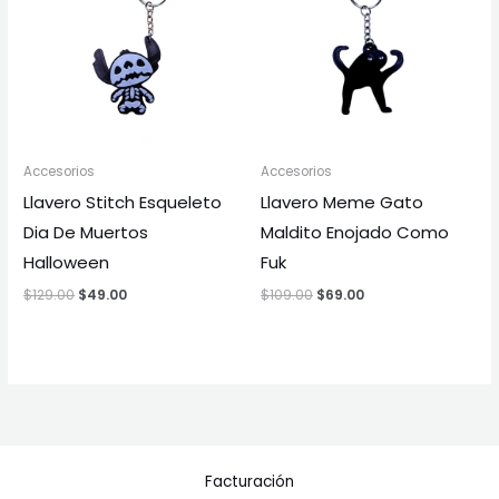
$129.00.
$49.00.
$109.00.
$69.00.
Accesorios
Accesorios
Llavero Stitch Esqueleto
Llavero Meme Gato
Dia De Muertos
Maldito Enojado Como
Halloween
Fuk
$
129.00
$
49.00
$
109.00
$
69.00
Facturación