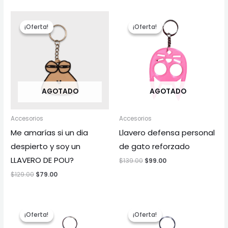
El
El
El
El
precio
precio
precio
precio
¡Oferta!
¡Oferta!
¡Oferta!
¡Oferta!
original
actual
original
actual
era:
es:
era:
es:
$129.00.
$79.00.
$139.00.
$99.00.
AGOTADO
AGOTADO
Accesorios
Accesorios
Me amarías si un dia
Llavero defensa personal
despierto y soy un
de gato reforzado
LLAVERO DE POU?
$
139.00
$
99.00
$
129.00
$
79.00
El
El
El
El
precio
precio
precio
precio
¡Oferta!
¡Oferta!
¡Oferta!
¡Oferta!
original
actual
original
actual
era:
es:
era:
es: