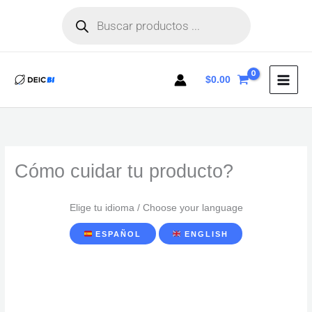
Búsqueda
Ir
de
productos
al
contenido
$
0.00
Cómo cuidar tu producto?
Elige tu idioma / Choose your language
ESPAÑOL
ENGLISH